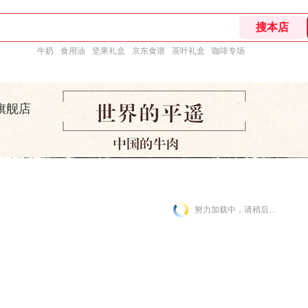
牛奶
食用油
坚果礼盒
京东食谱
茶叶礼盒
咖啡专场
旗舰店
努力加载中，请稍后...