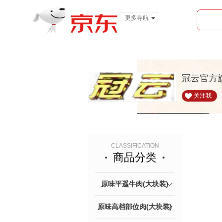
更多导航
服装城
食品
金融
冠云官方
关注我
CLASSIFICATION
商品分类
原味平遥牛肉(大块装)
原味高档部位肉(大块装)